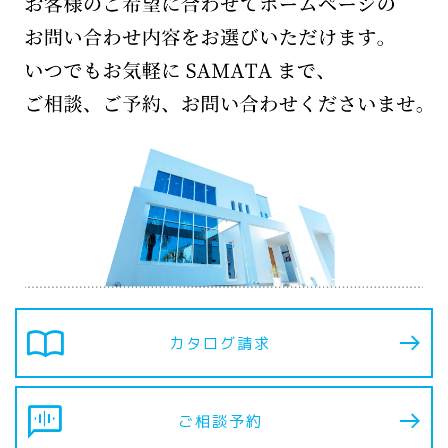
import_contacts
カタログ請求
voice_chat
ご相談予約