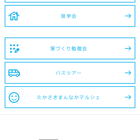
house
見学会
app_registration
家づくり勉強会
airport_shuttle
バスツアー
sentiment_satisfied
たかさきまんなか
マルシェ