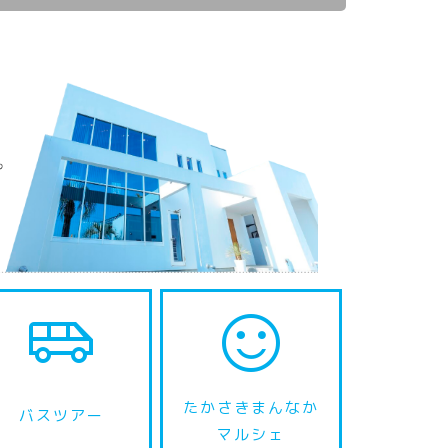
airport_shuttle
sentiment_satisfied
たかさきまんなか
バスツアー
マルシェ