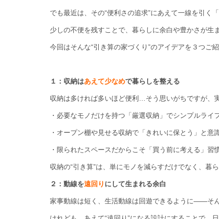
でも最近は、その“便利さの追求”にあえて一線を引く「
少しの不便を残すことで、暮らしに余白や豊かさが生ま
今回はそんな“引き算の家づくり”のアイデアを３つご
１：収納は
あえて少なめ
で暮らしを整える
収納は多ければ多いほど便利…そう思いがちですが、実
・必要なモノだけを持つ「厳選収納」でシンプルライ
・オープン棚や見せる収納で「きれいに保とう」と意
・限られたスペースだからこそ「買う前に考える」習
収納の“引き算”は、単にモノを減らすだけでなく、暮
２：動線を
遠回り
にして生まれる余白
家事動線は短く、生活動線は回遊できるように――そ
けれども、あえて“遠回り”になる設計にすることで、