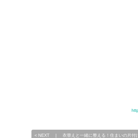
ht
<
NEXT
|
衣替えと一緒に整える！住まいの片付