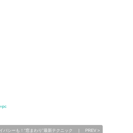
=pc
イバシーも！“窓まわり”最新テクニック
|
PREV
>