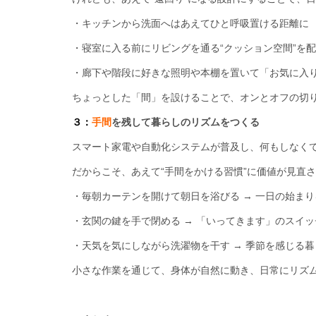
・キッチンから洗面へはあえてひと呼吸置ける距離に
・寝室に入る前にリビングを通る“クッション空間”を
・廊下や階段に好きな照明や本棚を置いて「お気に入
ちょっとした「間」を設けることで、オンとオフの切
３：
手間
を残して暮らしのリズムをつくる
スマート家電や自動化システムが普及し、何もしなく
だからこそ、あえて“手間をかける習慣”に価値が見直
・毎朝カーテンを開けて朝日を浴びる → 一日の始ま
・玄関の鍵を手で閉める → 「いってきます」のスイッ
・天気を気にしながら洗濯物を干す → 季節を感じる
小さな作業を通じて、身体が自然に動き、日常にリズム