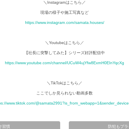
＼Instagramはこちら／
現場の様子や施工写真など
https://www.instagram.com/samata.houses/
＼Youtubeはこちら／
【社長に突撃してみた】シリーズ好評配信中
https://www.youtube.com/channel/UCuW4ujYfw8ExmH0EInYqcXg
＼TikTokはこちら／
ここでしか見られない動画多数
tps://www.tiktok.com/@samata2991?is_from_webapp=1&sender_device
け習慣
防犯もプラ