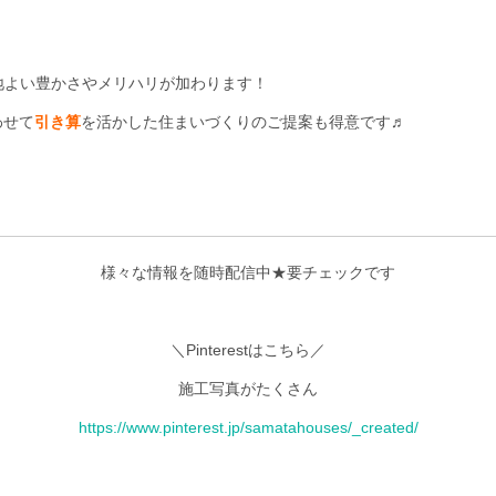
地よい豊かさやメリハリが加わります！
わせて
引き算
を活かした住まいづくりのご提案も得意です♬
様々な情報を随時配信中★要チェックです
＼Pinterestはこちら／
施工写真がたくさん
https://www.pinterest.jp/samatahouses/_created/