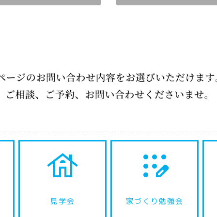
house
app_registration
見学会
家づくり勉強会