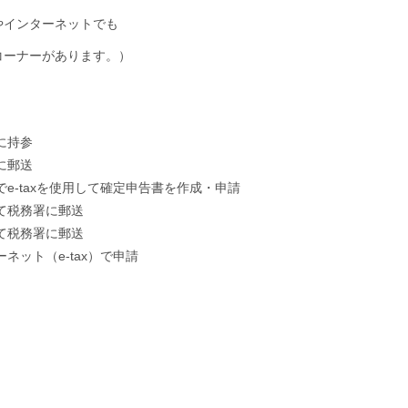
やインターネットでも
コーナーがあります。）
に持参
に郵送
e-taxを使用して確定申告書を作成・申請
て税務署に郵送
て税務署に郵送
ネット（e-tax）で申請