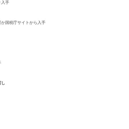
り入手
署か国税庁サイトから入手
手
写し