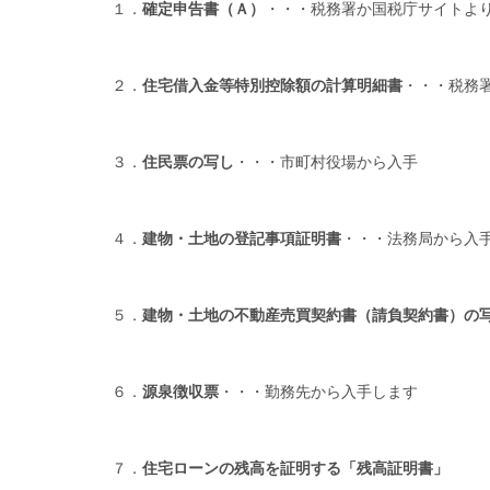
１．
確定申告書（Ａ）
・・・税務署か国税庁サイトよ
２．
住宅借入金等特別控除額の計算明細書
・・・税務
３．
住民票の写し
・・・市町村役場から入手
４．
建物・土地の登記事項証明書
・・・法務局から入
５．
建物・土地の不動産売買契約書（請負契約書）の
６．
源泉徴収票
・・・勤務先から入手します
７．
住宅ローンの残高を証明する「残高証明書」