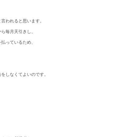
と言われると思います。
から毎月天引きし、
を払っているため、
。
告をしなくてよいのです。