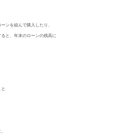
ローンを組んで購入したり、
すると、年末のローンの残高に
こと
に、