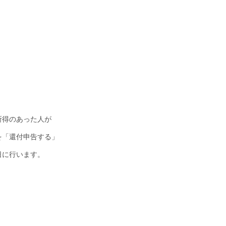
所得のあった人が
を「還付申告する」
日に行います。