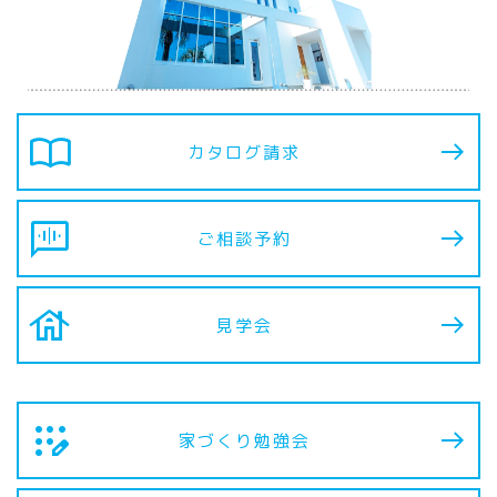
import_contacts
カタログ請求
voice_chat
ご相談予約
house
見学会
app_registration
家づくり勉強会