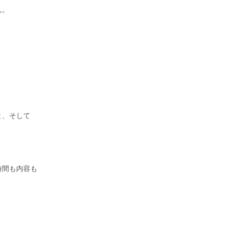
ん。
と、そして
時間も内容も