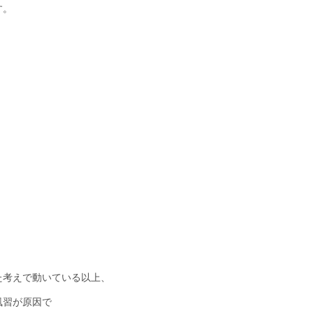
す。
た考えで動いている以上、
風習が原因で