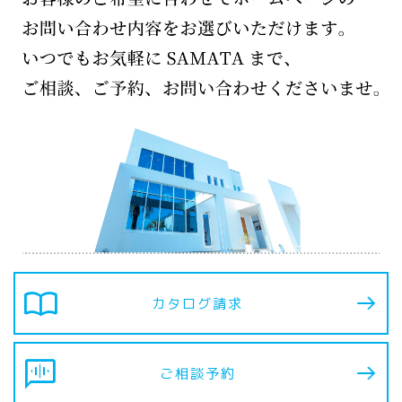
import_contacts
カタログ請求
voice_chat
ご相談予約