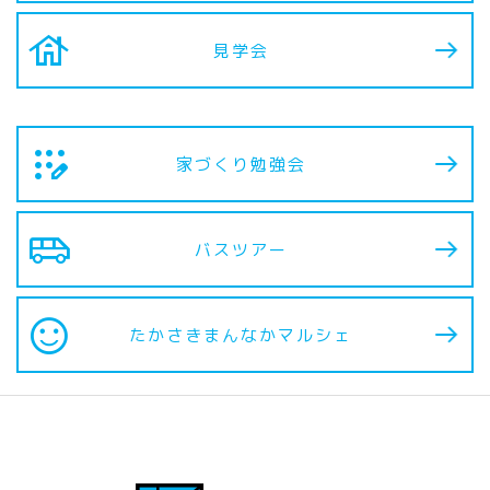
house
見学会
app_registration
家づくり勉強会
airport_shuttle
バスツアー
sentiment_satisfied
たかさきまんなか
マルシェ