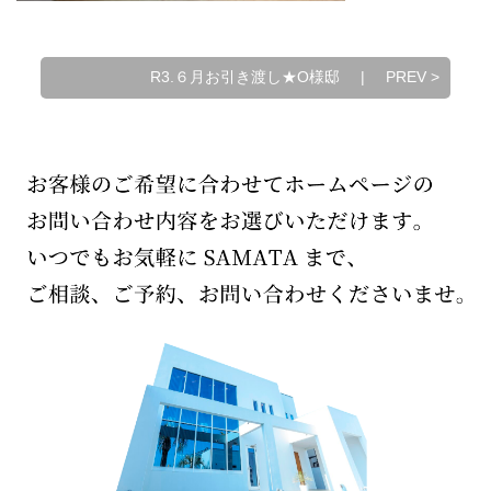
R3.６月お引き渡し★O様邸
|
PREV
>