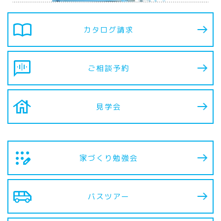
import_contacts
カタログ請求
voice_chat
ご相談予約
house
見学会
app_registration
家づくり勉強会
airport_shuttle
バスツアー