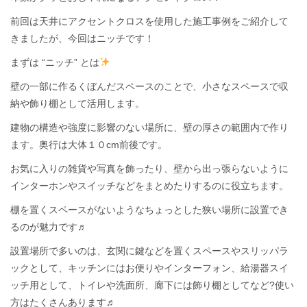
前回は天井にアクセントクロスを使用した施工事例をご紹介して
きましたが、今回はニッチです！
まずは “ニッチ” とは
壁の一部に作るくぼんだスペースのことで、小さなスペースで収
納や飾り棚として活用します。
建物の構造や強度に影響のない場所に、壁の厚さの範囲内で作り
ます。奥行は大体１０cm前後です。
お気に入りの雑貨や写真を飾ったり、壁から出っ張らないように
インターホンやスイッチなどをまとめたりするのに役立ちます。
棚を置くスペースがないようなちょっとした狭い場所に設置でき
るのが魅力です♬
設置場所で多いのは、玄関に鍵などを置くスペースやスリッパラ
ックとして、キッチンにはお便りやインターフォン、給湯器スイ
ッチ用として、トイレや洗面所、廊下には飾り棚としてなど?使い
方はたくさんあります♬