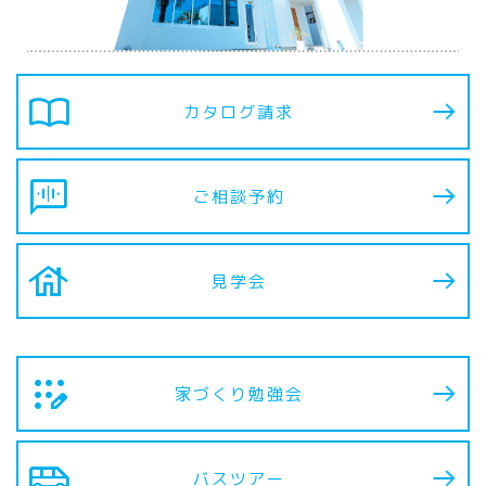
import_contacts
カタログ請求
voice_chat
ご相談予約
house
見学会
app_registration
家づくり勉強会
airport_shuttle
バスツアー