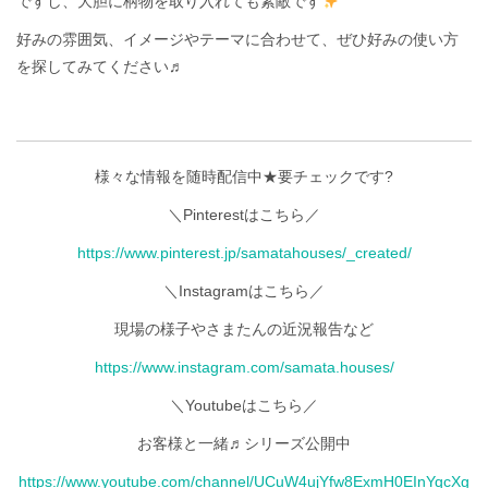
ですし、大胆に柄物を取り入れても素敵です
好みの雰囲気、イメージやテーマに合わせて、ぜひ好みの使い方
を探してみてください♬
様々な情報を随時配信中★要チェックです?
＼Pinterestはこちら／
https://www.pinterest.jp/samatahouses/_created/
＼Instagramはこちら／
現場の様子やさまたんの近況報告など
https://www.instagram.com/samata.houses/
＼Youtubeはこちら／
お客様と一緒♬シリーズ公開中
https://www.youtube.com/channel/UCuW4ujYfw8ExmH0EInYqcXg