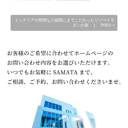
インテリアや照明など細部にまでこだわったリゾートモ
ダンの家
|
PREV
>