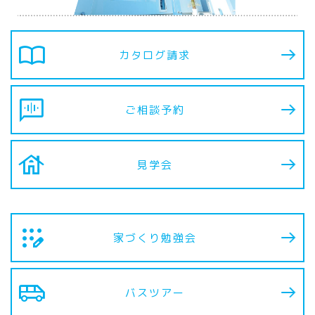
import_contacts
カタログ請求
voice_chat
ご相談予約
house
見学会
app_registration
家づくり勉強会
airport_shuttle
バスツアー