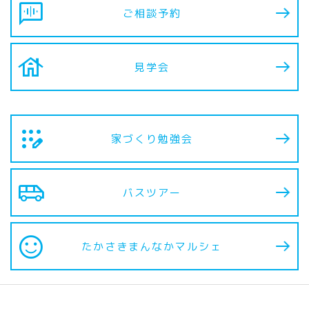
voice_chat
ご相談予約
house
見学会
app_registration
家づくり勉強会
airport_shuttle
バスツアー
sentiment_satisfied
たかさきまんなか
マルシェ