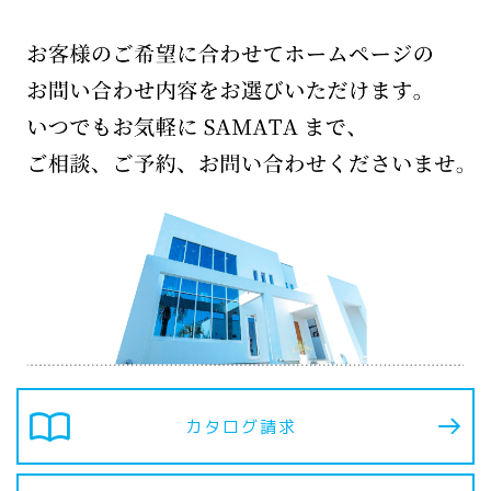
import_contacts
カタログ請求