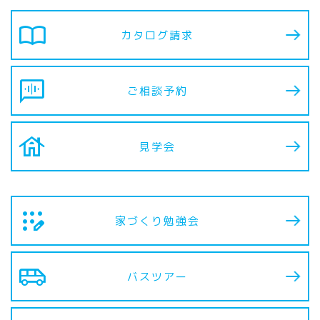
import_contacts
カタログ請求
voice_chat
ご相談予約
house
見学会
app_registration
家づくり勉強会
airport_shuttle
バスツアー