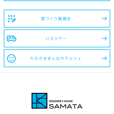
app_registration
家づくり勉強会
airport_shuttle
バスツアー
sentiment_satisfied
たかさきまんなか
マルシェ