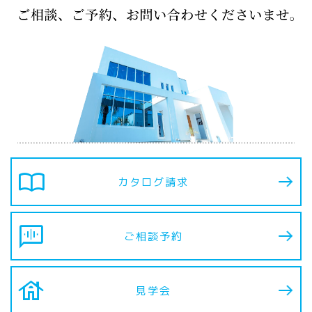
import_contacts
カタログ請求
voice_chat
ご相談予約
house
見学会