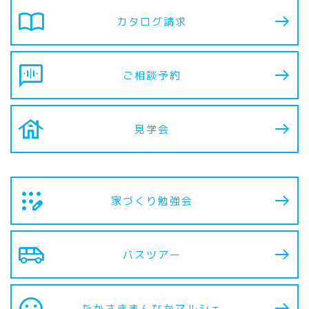
import_contacts
カタログ請求
voice_chat
ご相談予約
house
見学会
app_registration
家づくり勉強会
airport_shuttle
バスツアー
sentiment_satisfied
たかさきまんなか
マルシェ