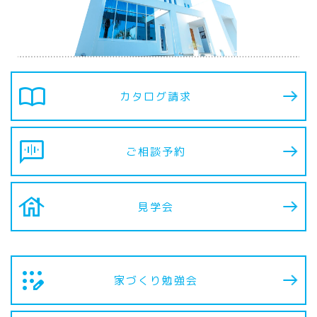
import_contacts
カタログ請求
voice_chat
ご相談予約
house
見学会
app_registration
家づくり勉強会