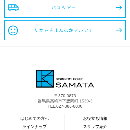
airport_shuttle
バスツアー
sentiment_satisfied
たかさきまんなか
マルシェ
〒370-0873
群馬県高崎市下豊岡町 1539-3
TEL:027-386-8000
はじめての方へ
お役立ち情報
ラインナップ
スタッフ紹介