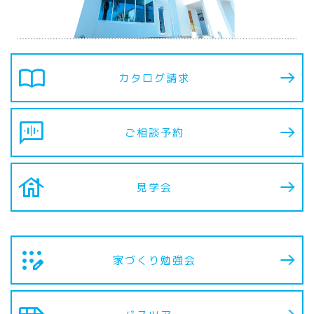
import_contacts
カタログ請求
voice_chat
ご相談予約
house
見学会
app_registration
家づくり勉強会