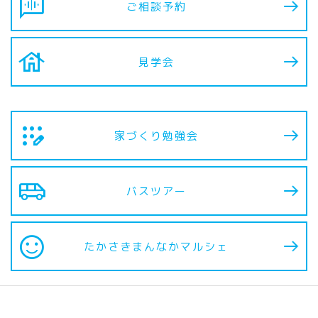
voice_chat
ご相談予約
house
見学会
app_registration
家づくり勉強会
airport_shuttle
バスツアー
sentiment_satisfied
たかさきまんなか
マルシェ