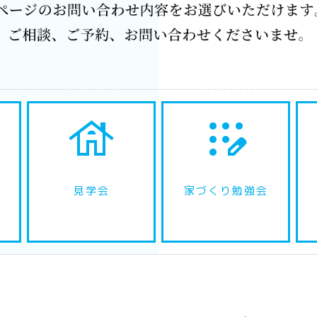
house
app_registration
見学会
家づくり勉強会