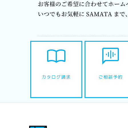
import_contacts
voice_chat
カタログ請求
ご相談予約