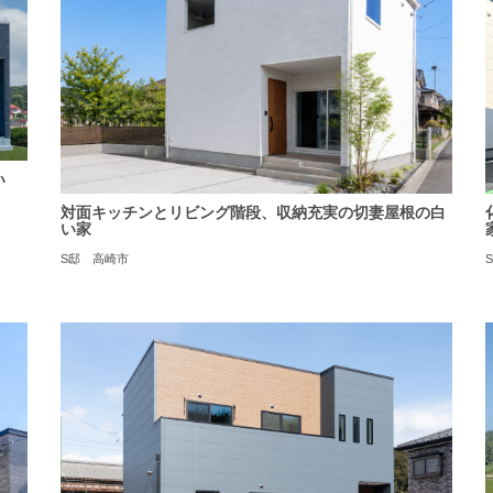
い
対面キッチンとリビング階段、収納充実の切妻屋根の白
い家
S邸 高崎市