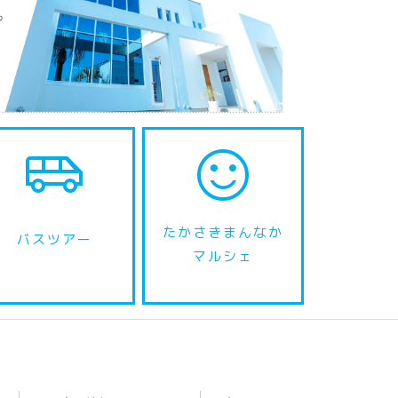
airport_shuttle
sentiment_satisfied
たかさきまんなか
バスツアー
マルシェ