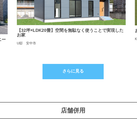
【32坪×LDK20畳】空間を無駄なく使うことで実現した
お家
ニー
U邸 安中市
さらに見る
店舗併用