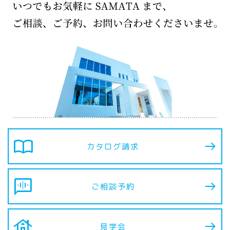
import_contacts
カタログ請求
voice_chat
ご相談予約
house
見学会