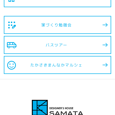
app_registration
家づくり勉強会
airport_shuttle
バスツアー
sentiment_satisfied
たかさきまんなか
マルシェ